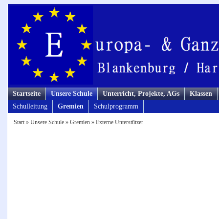
Startseite
Unsere Schule
Unterricht, Projekte, AGs
Klassen
Schulleitung
Gremien
Schulprogramm
Start
»
Unsere Schule
»
Gremien
»
Externe Unterstützer